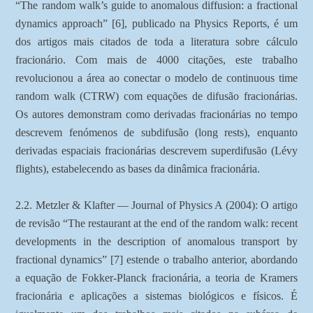
“The random walk’s guide to anomalous diffusion: a fractional
dynamics approach” [6], publicado na Physics Reports, é um
dos artigos mais citados de toda a literatura sobre cálculo
fracionário. Com mais de 4000 citações, este trabalho
revolucionou a área ao conectar o modelo de continuous time
random walk (CTRW) com equações de difusão fracionárias.
Os autores demonstram como derivadas fracionárias no tempo
descrevem fenómenos de subdifusão (long rests), enquanto
derivadas espaciais fracionárias descrevem superdifusão (Lévy
flights), estabelecendo as bases da dinâmica fracionária.
2.2. Metzler & Klafter — Journal of Physics A (2004): O artigo
de revisão “The restaurant at the end of the random walk: recent
developments in the description of anomalous transport by
fractional dynamics” [7] estende o trabalho anterior, abordando
a equação de Fokker-Planck fracionária, a teoria de Kramers
fracionária e aplicações a sistemas biológicos e físicos. É