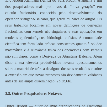
5.7. Abdon Atangana (África do Sul): Abdon Atangana é um
dos pesquisadores mais produtivos da “nova geração” em
cálculo fracionário, conhecido pelo desenvolvimento do
operador Atangana-Baleanu, que gerou milhares de artigos. Os
seus trabalhos focam-se em novas definições de derivadas
fracionárias com kernels não-singulares e suas aplicações em
modelos epidemiológicos, hidrologia e física. A comunidade
científica tem formulado críticas consistentes quanto à solidez
matemática e à relevância física dos operadores com kernels
não singulares, como a Derivada de Atangana–Baleanu. Além
disto a sua elevada produtividade levanta questionamentos
sobre a maturidade teórica de alguns dos seus resultados e sobre
a extensão em que novas propostas são devidamente validadas
antes de sua ampla disseminação [2b,3b,6b].
5.8. Outros Pesquisadores Notáveis
Hilfer, Rudolf — autor do livro “Applications of Fractional